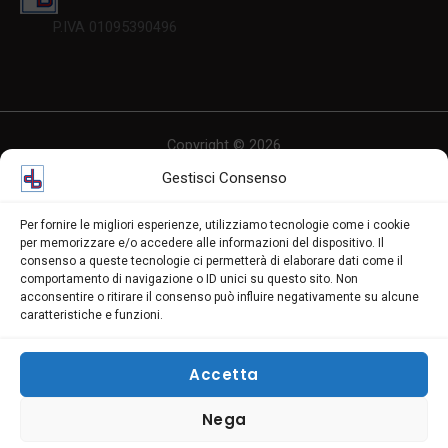
P.IVA 01095390496
Copyright © 2026
Biasci srl
Gestisci Consenso
Powered by Biasci srl
Per fornire le migliori esperienze, utilizziamo tecnologie come i cookie
per memorizzare e/o accedere alle informazioni del dispositivo. Il
consenso a queste tecnologie ci permetterà di elaborare dati come il
comportamento di navigazione o ID unici su questo sito. Non
acconsentire o ritirare il consenso può influire negativamente su alcune
caratteristiche e funzioni.
Accetta
Nega