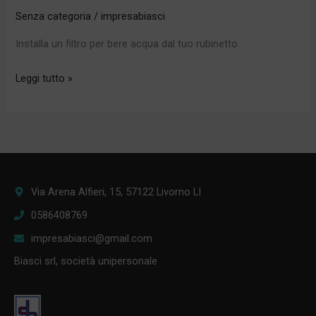
Senza categoria
/
impresabiasci
Installa un filtro per bere acqua dal tuo rubinetto
1
Leggi tutto »
filtro
sostituisce
10’000
bottiglie
Via Arena Alfieri, 15, 57122 Livorno LI
0586408769
impresabiasci@gmail.com
Biasci srl, società unipersonale